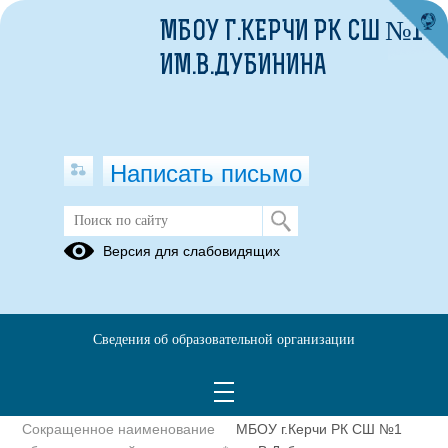
МБОУ Г.КЕРЧИ РК СШ №1
ИМ.В.ДУБИНИНА
Написать письмо
Полное наименование
Муниципальное бюджетное
Версия для слабовидящих
образовательной организации*
общеобразовательное
учреждение города Керчи
Республики
Крым«Специализированная
Сведения об образовательной организации
школа №1 с углубленным
изучением английского языка
имени Володи Дубинина»
Сокращенное наименование
МБОУ г.Керчи РК СШ №1